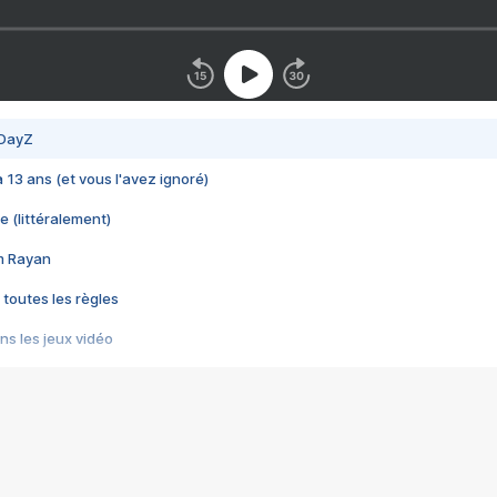
 DayZ
 a 13 ans (et vous l'avez ignoré)
e (littéralement)
im Rayan
 toutes les règles
s les jeux vidéo
us choquant de Rockstar ? - Le scandale BULLY
e plus moche de Steam
du RÊVE tourne au CAUCHEMAR